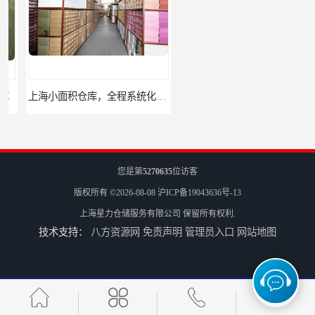
上海小面积仓库，全程系统化管理
宝山区小面积托管仓库，电商仓库
您是第
5270635
位访客
版权所有 ©2026-08-08
沪ICP备19043636号-13
上海星力仓储服务有限公司
保留所有权利.
技术支持：
八方资源网
免责声明
管理员入口
网站地图
嘉定区小面积仓库，电商仓库，10平起租
浦东新区小面积仓库，电商托管仓库