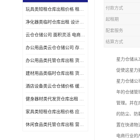
付款方式
玩具类短租仓库出租价格 租期灵活 智能电商配套
起租期
净化器类临时仓库出租 设计简单 电商仓储物流战略合作
配套服务
云仓仓储公司 面积灵活 电商仓储物流战略合作
结算方式
办公用品类云仓仓储公司 存货周转很快 电商仓储物流战略整合
星力仓储从
办公用品类托管仓库出租 货物装卸方便 电商仓储物流战略合作
促使这星力
建材用品类临时仓库出租 货物装卸方便 仓储供应链配套
星力仓储公
酒店设备类云仓仓储价格 缓解企业储存压力 智能电商配套
年的仓储管
健身器材类代发货仓库出租 租期灵活 新媒体平台配套
管理。并在
家具类短租仓库出租价格 应用广泛 智能电商配套
的防尘、防
休闲食品类托管仓库出租 营造良好环境氛围 垂直电商配套
置在快递物
电商行业的