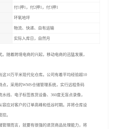
付1押1，付2押1，付3押1
环氧地坪
物流、快递、自有运输
实际入库日，自然月
之忧。随着跨境电商的兴起，移动电商的迅猛发展，
这10万平米现代化仓库。公司有着平均经验超10
特点，采用的WMS仓储管理系统，实行远程条码
水线、电子标签拣货设备、360度无盲点录像，
从容应对客户的订单高峰和低谷时期。并将仓库设
管控。
储管理而言，就要有很强的退货商品处理能力，将