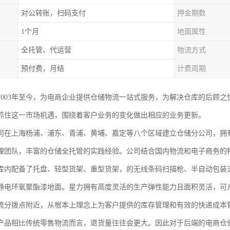
对公转账，扫码支付
押金期数
1个月
地面属性
全托管、代运营
物流方式
预付费，月结
计费周期
2003年至今，为电商企业提供仓储物流一站式服务，为解决仓库的后顾
抓住这一市场机遇，围绕着客户业务的变化做出相应的业务更新。
司在上海杨浦、浦东、青浦、黄埔、嘉定等八个区域建立仓储分公司，拥有
理团队，丰富的仓储全托管的实践经验。公司结合国内物流和电子商务的
库内配备了托盘、轻型货架、重型货架，的无线条码扫描枪、半自动包装流
静电环氧聚酯漆地面。星力拥有高度灵活的生产弹性能力且面积灵活，可
流分拨点附近，从根本上理念上为客户提供的库存管理和有效的快递成本
产品相比传统零售物流而言，退货量往往会更大。因此对于后端的电商仓