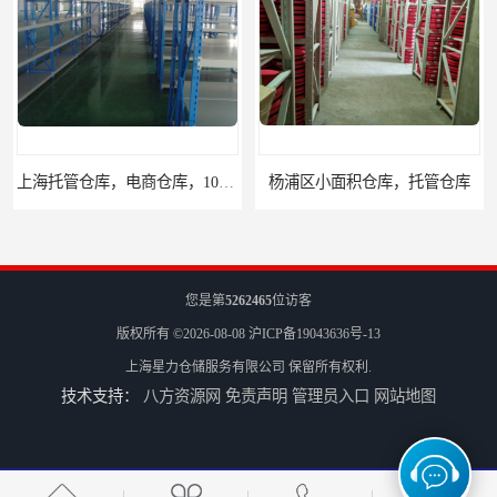
上海托管仓库，电商仓库，10平起租
杨浦区小面积仓库，托管仓库
您是第
5262465
位访客
版权所有 ©2026-08-08
沪ICP备19043636号-13
上海星力仓储服务有限公司
保留所有权利.
技术支持：
八方资源网
免责声明
管理员入口
网站地图
上海小面积仓库，全程系统化管理
宝山区小面积托管仓库，电商仓库