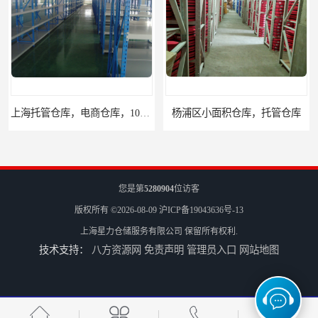
上海托管仓库，电商仓库，10平起租
杨浦区小面积仓库，托管仓库
您是第
5280904
位访客
版权所有 ©2026-08-09
沪ICP备19043636号-13
上海星力仓储服务有限公司
保留所有权利.
技术支持：
八方资源网
免责声明
管理员入口
网站地图
上海小面积仓库，全程系统化管理
宝山区小面积托管仓库，电商仓库