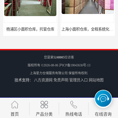
上海小面积仓库，全程系统化管理
宝山区小面积托管仓库，电商仓库
您是第
5248005
位访客
版权所有 ©2026-08-06
沪ICP备19043636号-13
上海星力仓储服务有限公司
保留所有权利.
技术支持：
八方资源网
免责声明
管理员入口
网站地图
嘉定区小面积仓库，电商仓库，10平起租
浦东新区小面积仓库，电商托管仓库
首页
产品分类
热线电话
在线咨询