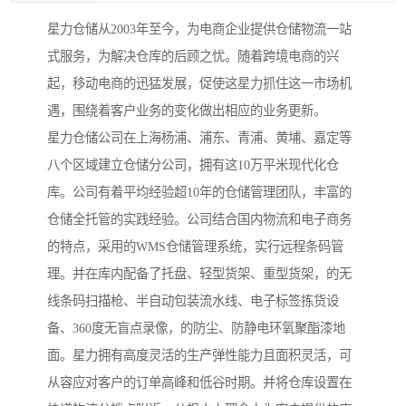
星力仓储从2003年至今，为电商企业提供仓储物流一站
式服务，为解决仓库的后顾之忧。随着跨境电商的兴
起，移动电商的迅猛发展，促使这星力抓住这一市场机
遇，围绕着客户业务的变化做出相应的业务更新。
星力仓储公司在上海杨浦、浦东、青浦、黄埔、嘉定等
八个区域建立仓储分公司，拥有这10万平米现代化仓
库。公司有着平均经验超10年的仓储管理团队，丰富的
仓储全托管的实践经验。公司结合国内物流和电子商务
的特点，采用的WMS仓储管理系统，实行远程条码管
理。并在库内配备了托盘、轻型货架、重型货架，的无
线条码扫描枪、半自动包装流水线、电子标签拣货设
备、360度无盲点录像，的防尘、防静电环氧聚酯漆地
面。星力拥有高度灵活的生产弹性能力且面积灵活，可
从容应对客户的订单高峰和低谷时期。并将仓库设置在