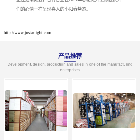
们的心情一样呈现喜人的小阳春势态。
http://www.justarlight.com
产品推荐
Development, design, production and sales in one of the manufacturing
enterprises