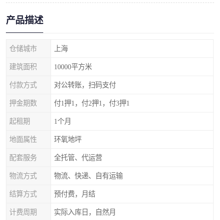
产品描述
仓储城市
上海
建筑面积
10000平方米
付款方式
对公转账，扫码支付
押金期数
付1押1，付2押1，付3押1
起租期
1个月
地面属性
环氧地坪
配套服务
全托管、代运营
物流方式
物流、快递、自有运输
结算方式
预付费，月结
计费周期
实际入库日，自然月