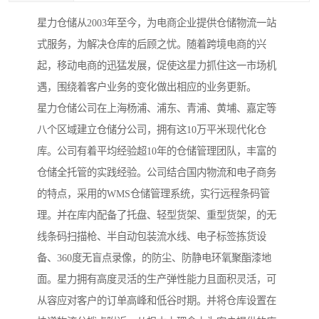
星力仓储从2003年至今，为电商企业提供仓储物流一站
式服务，为解决仓库的后顾之忧。随着跨境电商的兴
起，移动电商的迅猛发展，促使这星力抓住这一市场机
遇，围绕着客户业务的变化做出相应的业务更新。
星力仓储公司在上海杨浦、浦东、青浦、黄埔、嘉定等
八个区域建立仓储分公司，拥有这10万平米现代化仓
库。公司有着平均经验超10年的仓储管理团队，丰富的
仓储全托管的实践经验。公司结合国内物流和电子商务
的特点，采用的WMS仓储管理系统，实行远程条码管
理。并在库内配备了托盘、轻型货架、重型货架，的无
线条码扫描枪、半自动包装流水线、电子标签拣货设
备、360度无盲点录像，的防尘、防静电环氧聚酯漆地
面。星力拥有高度灵活的生产弹性能力且面积灵活，可
从容应对客户的订单高峰和低谷时期。并将仓库设置在