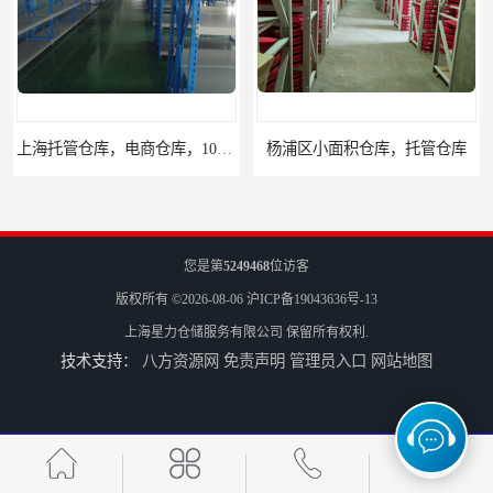
上海托管仓库，电商仓库，10平起租
杨浦区小面积仓库，托管仓库
您是第
5249468
位访客
版权所有 ©2026-08-06
沪ICP备19043636号-13
上海星力仓储服务有限公司
保留所有权利.
技术支持：
八方资源网
免责声明
管理员入口
网站地图
上海小面积仓库，全程系统化管理
宝山区小面积托管仓库，电商仓库