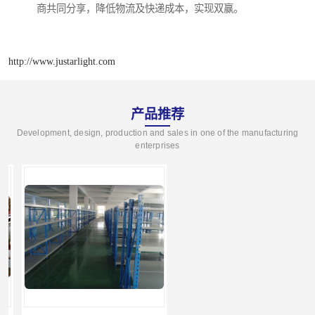
商共同分享，降低物流及快递成本，实现双赢。
http://www.justarlight.com
产品推荐
Development, design, production and sales in one of the manufacturing
enterprises