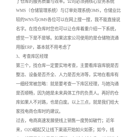
了仓库的服务质量与效率。公司必须拥核心业务系统
WMS（仓储管理系统）与订单处理系统OMS，仓储业比
较的WNS与OMS各位可以在网上搜一搜，我不能直接说
名字。在找仓库时您也可以让仓库着重介绍一下系统，
感觉一下是不是够。如果这家公司使用的是仓储物流通
用版ERP，基本就不用考虑了
3、考查库区经理
第三个，找仓库一定要实地考查，主要看库容库貌是否
整洁、设备是否齐全、人力是否充沛等，实地在看库有
一细经常被忽略：就是要考查一下库区经理，与她沟通
是否顺畅，因为她是未来具体工作的负责人。再好的仓
库如果人不对路，也是白废。以上三点，就是我们给大
家找电商仓库时的建议。
过去，电商高速发展使线上销售一度势如破竹；近年
来，O2O崛起又让线下渠道开始如火如荼；如今，线