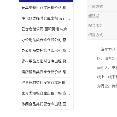
付款方式
玩具类短租仓库出租价格 租期灵活 智能电商配套
起租期
净化器类临时仓库出租 设计简单 电商仓储物流战略合作
配套服务
云仓仓储公司 面积灵活 电商仓储物流战略合作
结算方式
办公用品类云仓仓储公司 存货周转很快 电商仓储物流战略整合
上海星力仓
办公用品类托管仓库出租 货物装卸方便 电商仓储物流战略合作
区、浦东新
建材用品类临时仓库出租 货物装卸方便 仓储供应链配套
面积大、结
酒店设备类云仓仓储价格 缓解企业储存压力 智能电商配套
线上、线下
健身器材类代发货仓库出租 租期灵活 新媒体平台配套
为行业。传
家具类短租仓库出租价格 应用广泛 智能电商配套
休闲食品类托管仓库出租 营造良好环境氛围 垂直电商配套