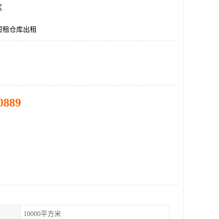
区
短租仓库出租
0889
10000平方米