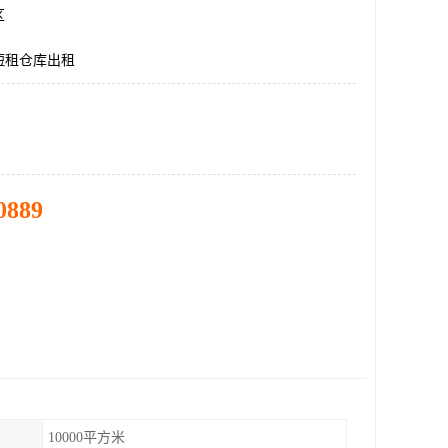
区
短租仓库出租
0889
10000平方米