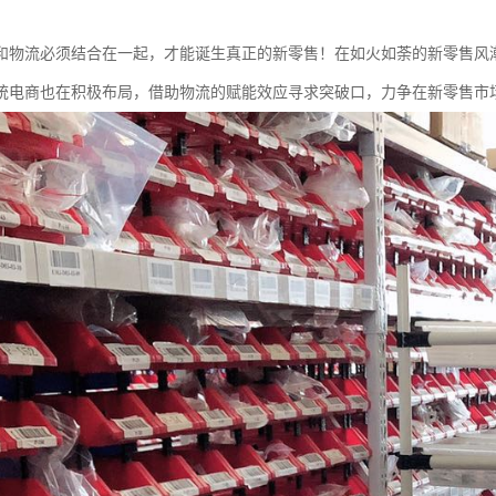
和物流必须结合在一起，才能诞生真正的新零售！在如火如荼的新零售风
统电商也在积极布局，借助物流的赋能效应寻求突破口，力争在新零售市