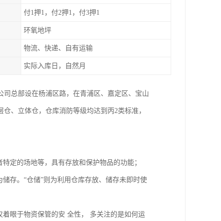
付1押1，付2押1，付3押1
环氧地坪
物流、快递、自有运输
实际入库日，自然月
。公司总部设在杨浦区路，在青浦区、嘉定区、宝山
层仓、立体仓，仓库消防等级均达到丙2类标准，
者特定的场地等，具有存放和保护物品的功能；
为储存。“仓储”则为利用仓库存放、储存未即时使
仅着眼于物资保管的安 全性， 多关注的是如何运