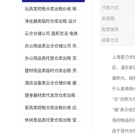
付款方式
玩具类短租仓库出租价格 租期灵活 智能电商配套
起租期
净化器类临时仓库出租 设计简单 电商仓储物流战略合作
配套服务
云仓仓储公司 面积灵活 电商仓储物流战略合作
结算方式
办公用品类云仓仓储公司 存货周转很快 电商仓储物流战略整合
上海星力仓
办公用品类托管仓库出租 货物装卸方便 电商仓储物流战略合作
区、浦东新
建材用品类临时仓库出租 货物装卸方便 仓储供应链配套
面积大、结
酒店设备类云仓仓储价格 缓解企业储存压力 智能电商配套
什么是电商
健身器材类代发货仓库出租 租期灵活 新媒体平台配套
“仓”也称
家具类短租仓库出租价格 应用广泛 智能电商配套
“储”表示
休闲食品类托管仓库出租 营造良好环境氛围 垂直电商配套
用的物品的
由于现代仓