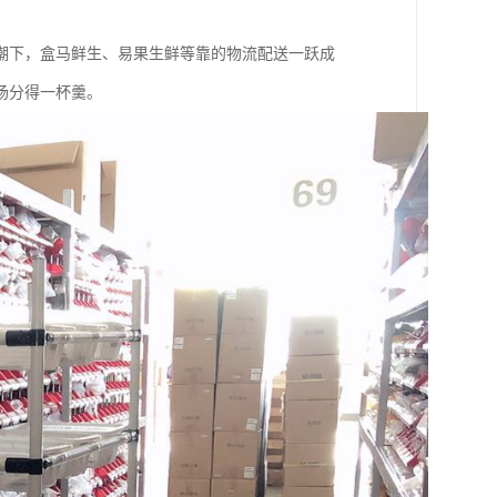
潮下，盒马鲜生、易果生鲜等靠的物流配送一跃成
场分得一杯羹。