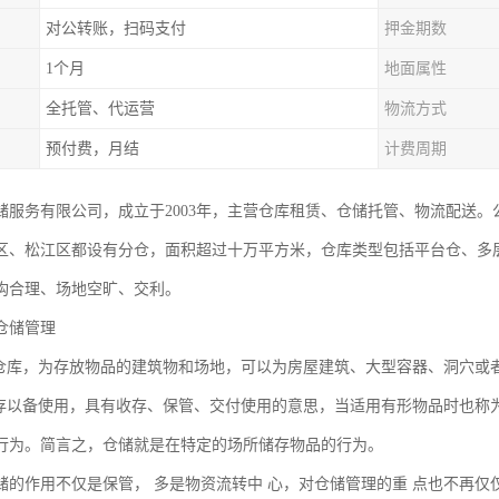
对公转账，扫码支付
押金期数
1个月
地面属性
全托管、代运营
物流方式
预付费，月结
计费周期
储服务有限公司，成立于2003年，主营仓库租赁、仓储托管、物流配送
区、松江区都设有分仓，面积超过十万平方米，仓库类型包括平台仓、多
构合理、场地空旷、交利。
仓储管理
为仓库，为存放物品的建筑物和场地，可以为房屋建筑、大型容器、洞穴或
收存以备使用，具有收存、保管、交付使用的意思，当适用有形物品时也称
行为。简言之，仓储就是在特定的场所储存物品的行为。
储的作用不仅是保管， 多是物资流转中 心，对仓储管理的重 点也不再仅