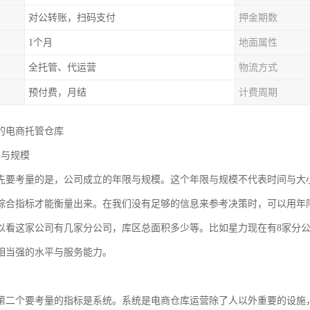
对公转账，扫码支付
押金期数
1个月
地面属性
全托管、代运营
物流方式
预付费，月结
计费周期
的电商托管仓库
限与规模
先要考量的是，公司成立的年限与规模。这个年限与规模不代表时间与大
综合指标才能衡量出来。在我们没有足够的信息来参考决策时，可以用年
以看这家公司有几家分公司，库区总面积多少等。比如星力现在有8家分公司，
相当强的水平与服务能力。
第二个要考量的指标是系统。系统是电商仓库运营除了人以外重要的设施