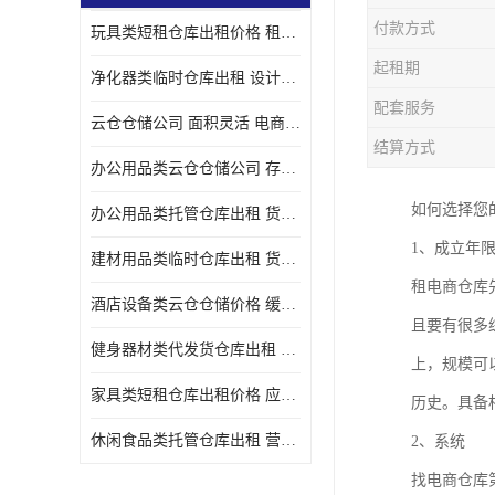
付款方式
玩具类短租仓库出租价格 租期灵活 智能电商配套
起租期
净化器类临时仓库出租 设计简单 电商仓储物流战略合作
配套服务
云仓仓储公司 面积灵活 电商仓储物流战略合作
结算方式
办公用品类云仓仓储公司 存货周转很快 电商仓储物流战略整合
如何选择您
办公用品类托管仓库出租 货物装卸方便 电商仓储物流战略合作
1、成立年
建材用品类临时仓库出租 货物装卸方便 仓储供应链配套
租电商仓库
酒店设备类云仓仓储价格 缓解企业储存压力 智能电商配套
且要有很多
健身器材类代发货仓库出租 租期灵活 新媒体平台配套
上，规模可
家具类短租仓库出租价格 应用广泛 智能电商配套
历史。具备
休闲食品类托管仓库出租 营造良好环境氛围 垂直电商配套
2、系统
找电商仓库