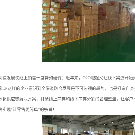
高速发展使线上销售一度势如破竹；近年来，O2O崛起又让线下渠道开始
像EP这样的企业意识到全渠道融合发展是不可忽视的趋势，也是打造自
体化供应链解决方案，打破线上库存和线下库存分割的管理壁垒，让客户
终实现“让零售更简单”的宗旨！