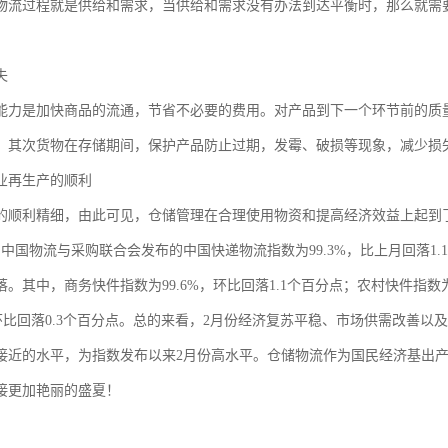
物流过程就是供给和需求，当供给和需求没有办法到达平衡时，那么就需
失
能力是加快商品的流通，节省不必要的费用。对产品到下一个环节前的质
，其次货物在存储期间，保护产品防止过期，发霉、破损等现象，减少损
业再生产的顺利
的顺利精细，由此可见，仓储管理在合理使用物资和提高经济效益上起到
月，中国物流与采购联合会发布的中国快递物流指数为99.3%，比上月回落
。其中，商务快件指数为99.6%，环比回落1.1个百分点；农村快件指数为
%，环比回落0.3个百分点。总的来看，2月份经济复苏平稳、市场供需改善
接近的水平，为指数发布以来2月份高水平。仓储物流作为国民经济基出
接更加艳丽的盛夏！