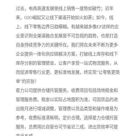
过去，电商高速发展使线上销售一度势如破竹；近年
来，O2O崛起又让线下渠道开始如火如荼；如今，线
上、线下零售边界日趋模糊。有越来越多像EP这样的企
业意识到全渠道融合发展是不可忽视的趋势，也是打造
自身持续竞争力的关键所在。我们将在未来不断为更多
企业提供一体化供应链解决方案，打破线上库存和线下
库存分割的管理壁垒，让客户享受一站式物流服务，从
而促进零售行业更、更标准地发展，终实现“让零售更简
单”的宗旨！
星力公司提供仓储托管服务，收费项目包括场地租金和
管理服务费。租金以实际占地面积为准，可因货品的进
出按月进行增减调整，管理费以货品类型和操作难易为
参考，收费标准清晰明，定价合理。选择星力仓储托管
服务，总费用比自管仓可节省近三成，进出货效率可提
高近五成。