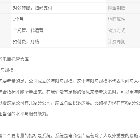
对公转账，扫码支付
押金期数
1个月
地面属性
全托管、代运营
物流方式
预付费，月结
计费周期
的电商托管仓库
限与规模
先要考量的是，公司成立的年限与规模。这个年限与规模不代表时间与大
综合指标才能衡量出来。在我们没有足够的信息来参考决策时，可以用年
以看这家公司有几家分公司，库区总面积多少等。比如星力现在有8家分公司，
相当强的水平与服务能力。
第二个要考量的指标是系统。系统是电商仓库运营除了人以外重要的设施