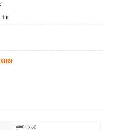
区
库出租
0889
10000平方米