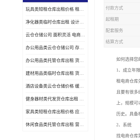
付款方式
玩具类短租仓库出租价格 租期灵活 智能电商配套
起租期
净化器类临时仓库出租 设计简单 电商仓储物流战略合作
配套服务
云仓仓储公司 面积灵活 电商仓储物流战略合作
结算方式
办公用品类云仓仓储公司 存货周转很快 电商仓储物流战略整合
如何选择您
办公用品类托管仓库出租 货物装卸方便 电商仓储物流战略合作
1、成立年
建材用品类临时仓库出租 货物装卸方便 仓储供应链配套
租电商仓库
酒店设备类云仓仓储价格 缓解企业储存压力 智能电商配套
且要有很多
健身器材类代发货仓库出租 租期灵活 新媒体平台配套
上，规模可
家具类短租仓库出租价格 应用广泛 智能电商配套
历史。具备
休闲食品类托管仓库出租 营造良好环境氛围 垂直电商配套
2、系统
找电商仓库