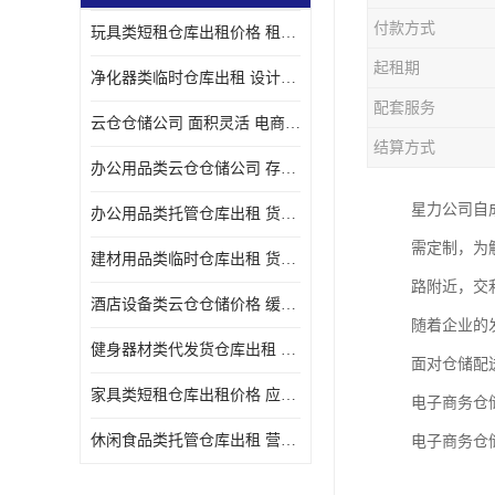
付款方式
玩具类短租仓库出租价格 租期灵活 智能电商配套
起租期
净化器类临时仓库出租 设计简单 电商仓储物流战略合作
配套服务
云仓仓储公司 面积灵活 电商仓储物流战略合作
结算方式
办公用品类云仓仓储公司 存货周转很快 电商仓储物流战略整合
星力公司自
办公用品类托管仓库出租 货物装卸方便 电商仓储物流战略合作
需定制，为
建材用品类临时仓库出租 货物装卸方便 仓储供应链配套
路附近，交
酒店设备类云仓仓储价格 缓解企业储存压力 智能电商配套
随着企业的
健身器材类代发货仓库出租 租期灵活 新媒体平台配套
面对仓储配
家具类短租仓库出租价格 应用广泛 智能电商配套
电子商务仓
休闲食品类托管仓库出租 营造良好环境氛围 垂直电商配套
电子商务仓