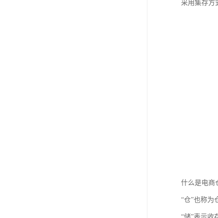
采用集存方
什么是电商
“仓”也称
“储”表示