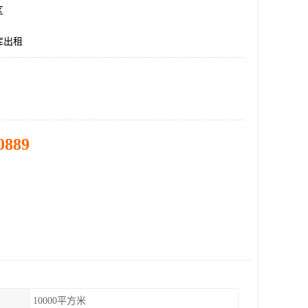
区
库出租
0889
10000平方米