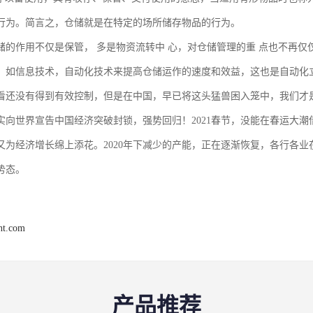
行为。简言之，仓储就是在特定的场所储存物品的行为。
储的作用不仅是保管， 多是物资流转中 心，对仓储管理的重 点也不再仅
，如信息技术，自动化技术来提高仓储运作的速度和效益，这也是自动化
看还没有得到有效控制，但是在中国，早已将这头猛兽困入笼中，我们才是真正
实向世界宣告中国经济突破封锁，强势回归！2021春节，没能在春运大
又为经济增长绵上添花。2020年下减少的产能，正在逐渐恢复，各行各业
势态。
ght.com
产品推荐