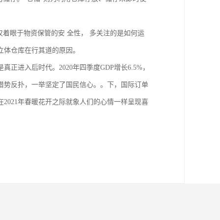
仅着眼于物资保管的安 全性， 多关注的是如何运
立体仓库在行其道的原因。
进入后时代。2020年四季度GDP增长6.5%，
潮借势反扑，一举坚定了国民信心。。下，国际订单
在2021年春暖花开之际就象人们的心情一样呈现喜