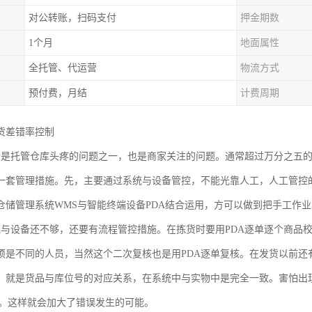
对公转账，扫码支付
押金期数
1个月
地面属性
全托管、代运营
物流方式
预付费，月结
计费周期
货差错率控制
错是托管仓库头疼的问题之一，也是商家关注的问题。通常超过万分之五
一套管理措施。先，主要通过系统与设备管控，不能光靠人工，人工管控
仓储管理系统WMS与智能终端设备PDA结合运用，方可以做到把手工作
统与设备还不够，还要有流程管控措施。在拣货时要用PDA逐单逐个商品
须是不同的人员，当然这个二次复核也是用PDA逐单复核。在发货以前还
。就是货品与库位号的对应关系，在系统中与实物中是完全一致。害怕出现
位上。这样就会加大了错误发生的可能。