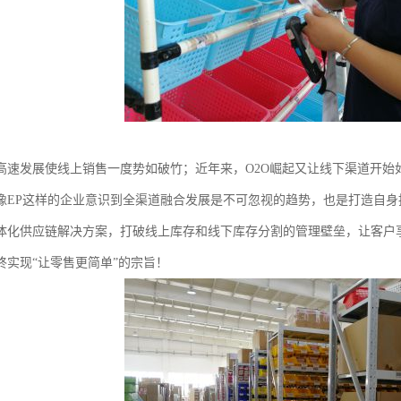
高速发展使线上销售一度势如破竹；近年来，O2O崛起又让线下渠道开始
像EP这样的企业意识到全渠道融合发展是不可忽视的趋势，也是打造自
体化供应链解决方案，打破线上库存和线下库存分割的管理壁垒，让客户
终实现“让零售更简单”的宗旨！