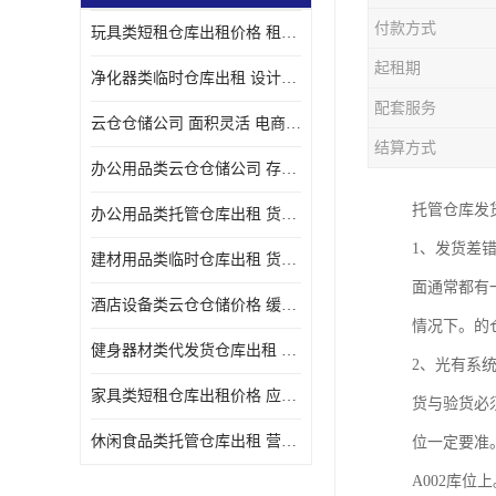
付款方式
玩具类短租仓库出租价格 租期灵活 智能电商配套
起租期
净化器类临时仓库出租 设计简单 电商仓储物流战略合作
配套服务
云仓仓储公司 面积灵活 电商仓储物流战略合作
结算方式
办公用品类云仓仓储公司 存货周转很快 电商仓储物流战略整合
托管仓库发
办公用品类托管仓库出租 货物装卸方便 电商仓储物流战略合作
1、发货差
建材用品类临时仓库出租 货物装卸方便 仓储供应链配套
面通常都有
酒店设备类云仓仓储价格 缓解企业储存压力 智能电商配套
情况下。的
健身器材类代发货仓库出租 租期灵活 新媒体平台配套
2、光有系
家具类短租仓库出租价格 应用广泛 智能电商配套
货与验货必
休闲食品类托管仓库出租 营造良好环境氛围 垂直电商配套
位一定要准
A002库