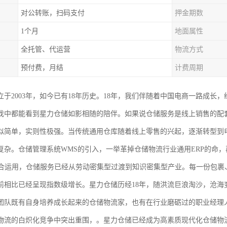
对公转账，扫码支付
押金期数
1个月
地面属性
全托管、代运营
物流方式
预付费，月结
计费周期
于2003年，如今已有18年历史。18年，我们伴随着中国电商一路成长，
伐中都能看到星力仓储如影相随的陪伴。如果说仓储服务是线上销售的配
似简单，实则性极强。当传统通用仓库随着线上零售的兴起，逐渐转型到
复杂。仓储管理系统WMS的引入，一举革掉仓储物流行业通用ERP的命，
结合运用，仓储服务已经从劳动密集型过渡到知识密集型产业。每一份包裹
前相比已经呈现指数级增长。星力仓储历经18年，随洪流巨浪淘沙，沧海
团队既有自身培养成长起来的仓储物流家，也有在行业磨砺过的职业经理
物流的白炽化竞争中突出重围，。星力仓储已经成为高素质现代化仓储物