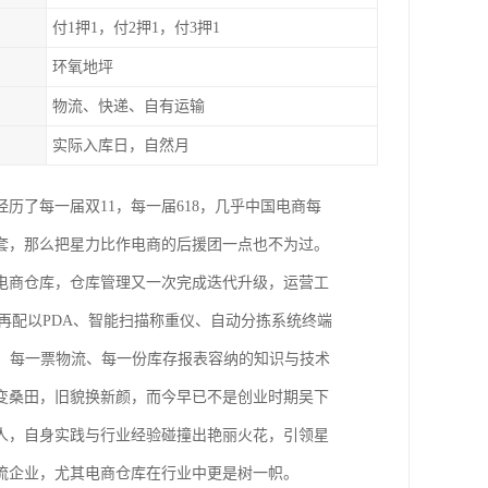
付1押1，付2押1，付3押1
环氧地坪
物流、快递、自有运输
实际入库日，自然月
经历了每一届双11，每一届618，几乎中国电商每
套，那么把星力比作电商的后援团一点也不为过。
电商仓库，仓库管理又一次完成迭代升级，运营工
再配以PDA、智能扫描称重仪、自动分拣系统终端
、每一票物流、每一份库存报表容纳的知识与技术
变桑田，旧貌换新颜，而今早已不是创业时期吴下
人，自身实践与行业经验碰撞出艳丽火花，引领星
流企业，尤其电商仓库在行业中更是树一帜。