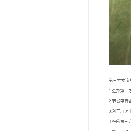
第三方物流
1.选择第
2.节省电
3.利于加
4.好的第