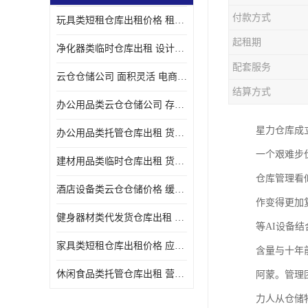
付款方式
玩具类短租仓库出租价格 租期灵活 智能电商配套
起租期
净化器类临时仓库出租 设计简单 电商仓储物流战略合作
配套服务
云仓仓储公司 面积灵活 电商仓储物流战略合作
结算方式
办公用品类云仓仓储公司 存货周转很快 电商仓储物流战略整合
星力仓库成立
办公用品类托管仓库出租 货物装卸方便 电商仓储物流战略合作
一个艰难步
建材用品类临时仓库出租 货物装卸方便 仓储供应链配套
仓库管理看
酒店设备类云仓仓储价格 缓解企业储存压力 智能电商配套
作变得更加
健身器材类代发货仓库出租 租期灵活 新媒体平台配套
等AI设备
家具类短租仓库出租价格 应用广泛 智能电商配套
含量与十年
休闲食品类托管仓库出租 营造良好环境氛围 垂直电商配套
阿蒙。管理
力人从仓储