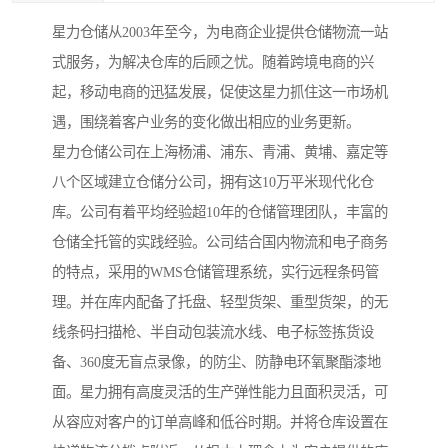
星力仓储从2003年至今，为电商企业提供仓储物流一站
式服务，为解决仓库的后顾之忧。随着跨境电商的兴
起，移动电商的迅猛发展，促使这星力抓住这一市场机
遇，围绕着客户业务的变化做出相应的业务更新。
星力仓储公司在上海杨浦、浦东、青浦、黄埔、嘉定等
八个区域建立仓储分公司，拥有这10万平米现代化仓
库。公司有着平均经验超10年的仓储管理团队，丰富的
仓储全托管的实践经验。公司结合国内物流和电子商务
的特点，采用的WMS仓储管理系统，实行远程条码管
理。并在库内配备了托盘、轻型货架、重型货架，的无
线条码扫描枪、半自动包装流水线、电子标签拣货设
备、360度无盲点录像，的防尘、防静电环氧聚酯漆地
面。星力拥有高度灵活的生产弹性能力且面积灵活，可
从容应对客户的订单高峰和低谷时期。并将仓库设置在