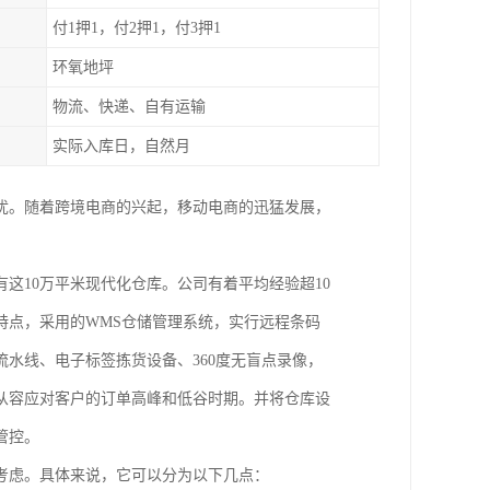
付1押1，付2押1，付3押1
环氧地坪
物流、快递、自有运输
实际入库日，自然月
之忧。随着跨境电商的兴起，移动电商的迅猛发展，
这10万平米现代化仓库。公司有着平均经验超10
特点，采用的WMS仓储管理系统，实行远程条码
水线、电子标签拣货设备、360度无盲点录像，
从容应对客户的订单高峰和低谷时期。并将仓库设
管控。
考虑。具体来说，它可以分为以下几点：