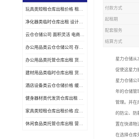
付款方式
玩具类短租仓库出租价格 租期灵活 智能电商配套
起租期
净化器类临时仓库出租 设计简单 电商仓储物流战略合作
配套服务
云仓仓储公司 面积灵活 电商仓储物流战略合作
结算方式
办公用品类云仓仓储公司 存货周转很快 电商仓储物流战略整合
星力仓储从
办公用品类托管仓库出租 货物装卸方便 电商仓储物流战略合作
促使这星力
建材用品类临时仓库出租 货物装卸方便 仓储供应链配套
星力仓储公
酒店设备类云仓仓储价格 缓解企业储存压力 智能电商配套
年的仓储管
健身器材类代发货仓库出租 租期灵活 新媒体平台配套
管理。并在
家具类短租仓库出租价格 应用广泛 智能电商配套
的防尘、防
休闲食品类托管仓库出租 营造良好环境氛围 垂直电商配套
置在快递物
在选择仓库