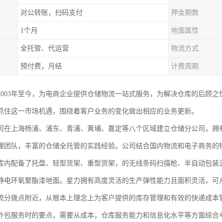
对公转账，扫码支付
押金期数
1个月
地面属性
全托管、代运营
物流方式
预付费，月结
计费周期
2003年至今，为电商企业提供仓储物流一站式服务，为解决仓库的后顾
抓住这一市场机遇，围绕着客户业务的变化做出相应的业务更新。
司在上海杨浦、浦东、青浦、黄埔、嘉定等八个区域建立仓储分公司，拥有
理团队，丰富的仓储全托管的实践经验。公司结合国内物流和电子商务的
库内配备了托盘、轻型货架、重型货架，的无线条码扫描枪、半自动包装流
静电环氧聚酯漆地面。星力拥有高度灵活的生产弹性能力且面积灵活，可
流分拨点附近，从根本上理念上为客户提供的库存管理和有效的快递成本
外包服务时的要点，需要从成本，仓库服务能力和信息化水平等方面综合