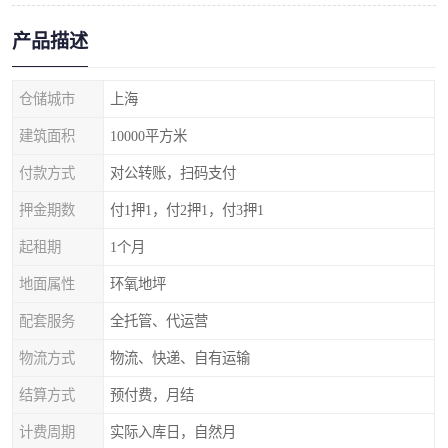
产品描述
仓储城市
上海
建筑面积
10000平方米
付款方式
对公转账，扫码支付
押金期数
付1押1，付2押1，付3押1
起租期
1个月
地面属性
环氧地坪
配套服务
全托管、代运营
物流方式
物流、快递、自有运输
结算方式
预付费，月结
计费周期
实际入库日，自然月