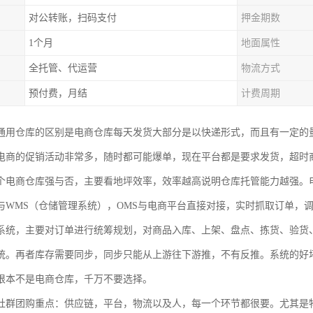
对公转账，扫码支付
押金期数
1个月
地面属性
全托管、代运营
物流方式
预付费，月结
计费周期
通用仓库的区别是电商仓库每天发货大部分是以快递形式，而且有一定的
电商的促销活动非常多，随时都可能爆单，现在平台都是要求发货，超时
个电商仓库强与否，主要看地坪效率，效率越高说明仓库托管能力越强。
与WMS（仓储管理系统），OMS与电商平台直接对接，实时抓取订单，
系统，主要对订单进行统筹规划，对商品入库、上架、盘点、拣货、验货
统。再者库存需要同步，同步只能从上游往下游推，不有反推。系统的好
根本不是电商仓库，千万不要选择。
社群团购重点：供应链，平台，物流以及人，每一个环节都很要。尤其是