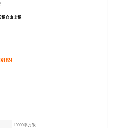
区
短租仓库出租
0889
10000平方米