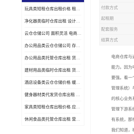
付款方式
玩具类短租仓库出租价格 租期灵活 智能电商配套
起租期
净化器类临时仓库出租 设计简单 电商仓储物流战略合作
配套服务
云仓仓储公司 面积灵活 电商仓储物流战略合作
结算方式
办公用品类云仓仓储公司 存货周转很快 电商仓储物流战略整合
电商仓库与
办公用品类托管仓库出租 货物装卸方便 电商仓储物流战略合作
能力。因为
建材用品类临时仓库出租 货物装卸方便 仓储供应链配套
要强。看一
酒店设备类云仓仓储价格 缓解企业储存压力 智能电商配套
管理系统）
健身器材类代发货仓库出租 租期灵活 新媒体平台配套
的核心业务
家具类短租仓库出租价格 应用广泛 智能电商配套
管理下游系
休闲食品类托管仓库出租 营造良好环境氛围 垂直电商配套
有系统，那
我们知道，