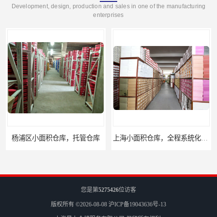
Development, design, production and sales in one of the manufacturing
enterprises
仓库
上海小面积仓库，全程系统化管理
您是第
5275426
位访客
版权所有 ©2026-08-08
沪ICP备19043636号-13