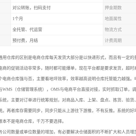
对公转账，扫码支付
押金期数
1个月
地面属性
全托管、代运营
物流方式
预付费，月结
计费周期
通用仓库的区别是电商仓库每天发货大部分是以快递形式，而且有一定的
电商的促销活动非常多，随时都可能爆单，现在平台都是要求发货，超时
个电商仓库强与否，主要看地坪效率，效率越高说明仓库托管能力越强。
与WMS（仓储管理系统），OMS与电商平台直接对接，实时抓取订单，
系统，主要对订单进行统筹规划，对商品入库、上架、盘点、拣货、验货
统。再者库存需要同步，同步只能从上游往下游推，不有反推。系统的好
根本不是电商仓库，千万不要选择。
务公司数量或单位数量的增加，有必要解决仓储面积的不断扩大和人员增