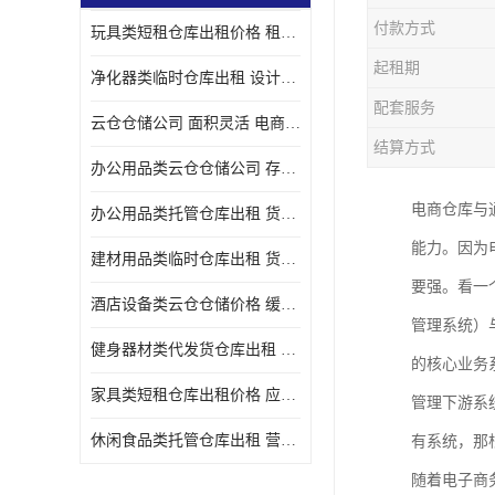
付款方式
玩具类短租仓库出租价格 租期灵活 智能电商配套
起租期
净化器类临时仓库出租 设计简单 电商仓储物流战略合作
配套服务
云仓仓储公司 面积灵活 电商仓储物流战略合作
结算方式
办公用品类云仓仓储公司 存货周转很快 电商仓储物流战略整合
电商仓库与
办公用品类托管仓库出租 货物装卸方便 电商仓储物流战略合作
能力。因为
建材用品类临时仓库出租 货物装卸方便 仓储供应链配套
要强。看一
酒店设备类云仓仓储价格 缓解企业储存压力 智能电商配套
管理系统）
健身器材类代发货仓库出租 租期灵活 新媒体平台配套
的核心业务
家具类短租仓库出租价格 应用广泛 智能电商配套
管理下游系
休闲食品类托管仓库出租 营造良好环境氛围 垂直电商配套
有系统，那
随着电子商