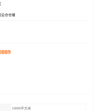
区
类云仓仓储
0889
10000平方米