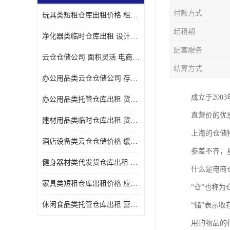
付款方式
玩具类短租仓库出租价格 租期灵活 智能电商配套
起租期
净化器类临时仓库出租 设计简单 电商仓储物流战略合作
配套服务
云仓仓储公司 面积灵活 电商仓储物流战略合作
结算方式
办公用品类云仓仓储公司 存货周转很快 电商仓储物流战略整合
成立于20
办公用品类托管仓库出租 货物装卸方便 电商仓储物流战略合作
直营价的优
建材用品类临时仓库出租 货物装卸方便 仓储供应链配套
上海的仓储
酒店设备类云仓仓储价格 缓解企业储存压力 智能电商配套
参差不齐，
健身器材类代发货仓库出租 租期灵活 新媒体平台配套
什么是电商
家具类短租仓库出租价格 应用广泛 智能电商配套
“仓”也称
休闲食品类托管仓库出租 营造良好环境氛围 垂直电商配套
“储”表示
用的物品的