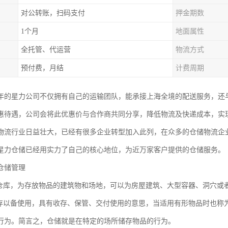
对公转账，扫码支付
押金期数
1个月
地面属性
全托管、代运营
物流方式
预付费，月结
计费周期
03年的星力公司不仅拥有自己的运输团队，能承接上海全境的配送服务，
惠待遇，公司会将此优惠价与合作商共同分享，降低物流及快递成本，实
物流行业日益壮大，已经有很多企业转型加入此列，在众多的仓储物流企
星力仓储已经用实力了自己的核心地位，为近万家客户提供的仓储服务。
仓储管理
为仓库，为存放物品的建筑物和场地，可以为房屋建筑、大型容器、洞穴或
收存以备使用，具有收存、保管、交付使用的意思，当适用有形物品时也称
行为。简言之，仓储就是在特定的场所储存物品的行为。