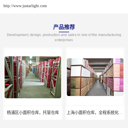
http://www.justarlight.com
产品推荐
Development, design, production and sales in one of the manufacturing
enterprises
库
上海小面积仓库，全程系统化管理