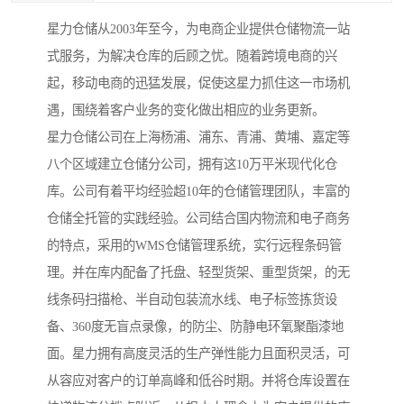
星力仓储从2003年至今，为电商企业提供仓储物流一站
式服务，为解决仓库的后顾之忧。随着跨境电商的兴
起，移动电商的迅猛发展，促使这星力抓住这一市场机
遇，围绕着客户业务的变化做出相应的业务更新。
星力仓储公司在上海杨浦、浦东、青浦、黄埔、嘉定等
八个区域建立仓储分公司，拥有这10万平米现代化仓
库。公司有着平均经验超10年的仓储管理团队，丰富的
仓储全托管的实践经验。公司结合国内物流和电子商务
的特点，采用的WMS仓储管理系统，实行远程条码管
理。并在库内配备了托盘、轻型货架、重型货架，的无
线条码扫描枪、半自动包装流水线、电子标签拣货设
备、360度无盲点录像，的防尘、防静电环氧聚酯漆地
面。星力拥有高度灵活的生产弹性能力且面积灵活，可
从容应对客户的订单高峰和低谷时期。并将仓库设置在