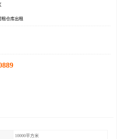
区
短租仓库出租
0889
10000平方米