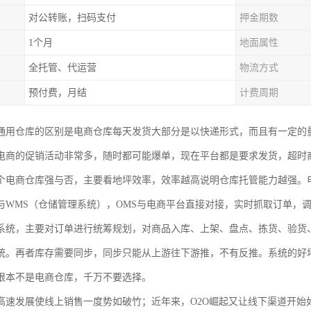
对公转账，扫码支付
押金期数
1个月
地面属性
全托管、代运营
物流方式
预付费，月结
计费周期
通用仓库的区别是电商仓库每天发货大部分是以快递形式，而且有一定的
电商的促销活动非常多，随时都可能爆单，现在平台都是要求发货，超时
个电商仓库强与否，主要看地坪效率，效率越高说明仓库托管能力越强。
与WMS（仓储管理系统），OMS与电商平台直接对接，实时抓取订单，
系统，主要对订单进行统筹规划，对商品入库、上架、盘点、拣货、验货
统。再者库存需要同步，同步只能从上游往下游推，不有反推。系统的好
根本不是电商仓库，千万不要选择。
高速发展使线上销售一度势如破竹；近年来，O2O崛起又让线下渠道开始