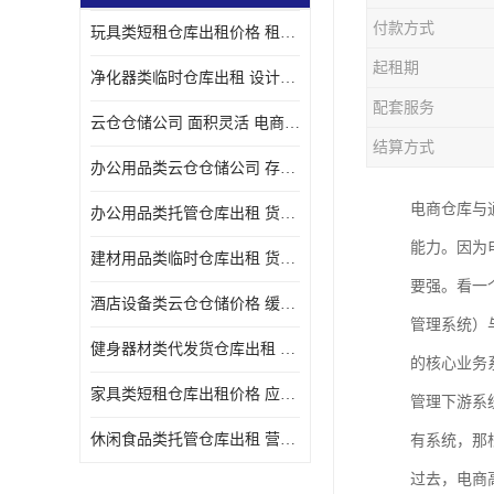
付款方式
玩具类短租仓库出租价格 租期灵活 智能电商配套
起租期
净化器类临时仓库出租 设计简单 电商仓储物流战略合作
配套服务
云仓仓储公司 面积灵活 电商仓储物流战略合作
结算方式
办公用品类云仓仓储公司 存货周转很快 电商仓储物流战略整合
电商仓库与
办公用品类托管仓库出租 货物装卸方便 电商仓储物流战略合作
能力。因为
建材用品类临时仓库出租 货物装卸方便 仓储供应链配套
要强。看一
酒店设备类云仓仓储价格 缓解企业储存压力 智能电商配套
管理系统）
健身器材类代发货仓库出租 租期灵活 新媒体平台配套
的核心业务
家具类短租仓库出租价格 应用广泛 智能电商配套
管理下游系
休闲食品类托管仓库出租 营造良好环境氛围 垂直电商配套
有系统，那
过去，电商