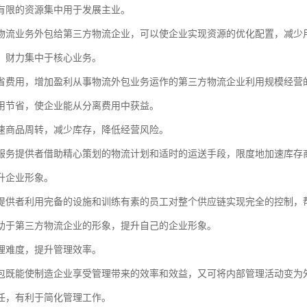
有限的资源集中用于发展主业。
物流业务外包给第三方物流企业，可以使企业实现资源的优化配置，减少
、财力集中于核心业务。
省费用，增加盈利从事物流外包业务运作的第三方物流企业利用规模经营
用节省，使企业能从分离费用中获益。
速商品周转，减少库存，降低经营风险。
服务提供者借助精心策划的物流计划和适时的运送手段，限度地加速库存
升企业形象。
提供者利用完备的设施和训练有素的员工对整个供应链实现完全的控制，
助于第三方物流企业的形象，提升自己的企业形象。
理难度，提升管理效率。
包既能使制造企业享受管理带来的效率和效益，又可将内部管理活动变为
任，有利于简化管理工作。