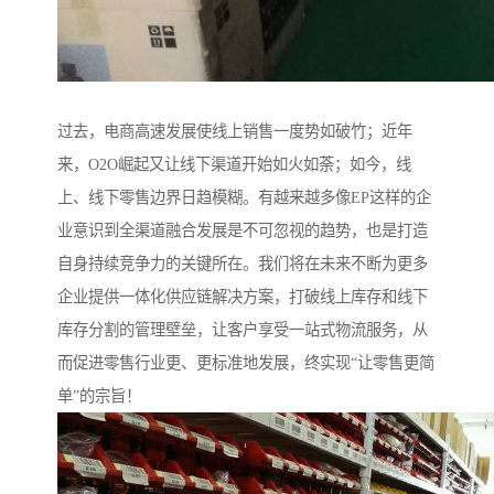
过去，电商高速发展使线上销售一度势如破竹；近年
来，O2O崛起又让线下渠道开始如火如荼；如今，线
上、线下零售边界日趋模糊。有越来越多像EP这样的企
业意识到全渠道融合发展是不可忽视的趋势，也是打造
自身持续竞争力的关键所在。我们将在未来不断为更多
企业提供一体化供应链解决方案，打破线上库存和线下
库存分割的管理壁垒，让客户享受一站式物流服务，从
而促进零售行业更、更标准地发展，终实现“让零售更简
单”的宗旨！