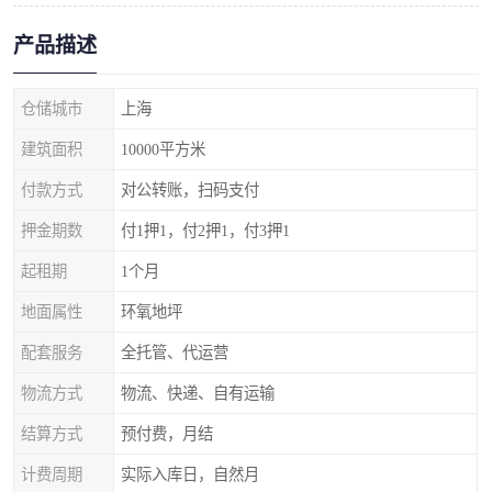
产品描述
仓储城市
上海
建筑面积
10000平方米
付款方式
对公转账，扫码支付
押金期数
付1押1，付2押1，付3押1
起租期
1个月
地面属性
环氧地坪
配套服务
全托管、代运营
物流方式
物流、快递、自有运输
结算方式
预付费，月结
计费周期
实际入库日，自然月