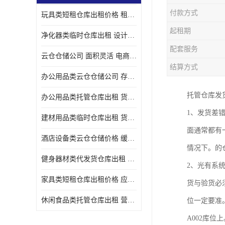
付款方式
玩具类短租仓库出租价格 租期灵活 智能电商配套
起租期
净化器类临时仓库出租 设计简单 电商仓储物流战略合作
配套服务
云仓仓储公司 面积灵活 电商仓储物流战略合作
结算方式
办公用品类云仓仓储公司 存货周转很快 电商仓储物流战略整合
托管仓库发
办公用品类托管仓库出租 货物装卸方便 电商仓储物流战略合作
1、发货差
建材用品类临时仓库出租 货物装卸方便 仓储供应链配套
面通常都有
酒店设备类云仓仓储价格 缓解企业储存压力 智能电商配套
情况下。的
健身器材类代发货仓库出租 租期灵活 新媒体平台配套
2、光有系
家具类短租仓库出租价格 应用广泛 智能电商配套
货与验货必
休闲食品类托管仓库出租 营造良好环境氛围 垂直电商配套
位一定要准
A002库