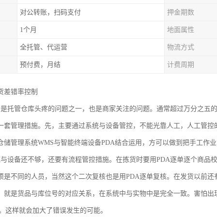
对公转账，扫码支付
押金期数
1个月
地面属性
全托管、代运营
物流方式
预付费，月结
计费周期
货差错率控制
错是托管仓库头疼的问题之一，也是商家关注的问题。通常超过万分之五
一套管理措施。先，主要通过系统与设备管控，不能光靠人工，人工管控
仓储管理系统WMS与智能终端设备PDA结合运用，方可以做到把手工作
统与设备还不够，还要有流程管控措施。在拣货时要用PDA逐单逐个商品
须是不同的人员，当然这个二次复核也是用PDA逐单复核。在发货以前还
。就是货品与库位号的对应关系，在系统中与实物中是完全一致。害怕出现
位上。这样就会加大了错误发生的可能。