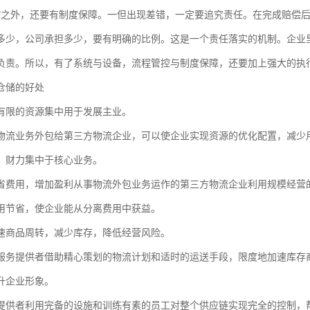
控之外，还要有制度保障。一但出现差错，一定要追究责任。在完成赔偿
多少，公司承担多少，要有明确的比例。这是一个责任落实的机制。企业
负责。所以，有了系统与设备，流程管控与制度保障，还要加上强大的执
仓储的好处
有限的资源集中用于发展主业。
物流业务外包给第三方物流企业，可以使企业实现资源的优化配置，减少
、财力集中于核心业务。
省费用，增加盈利从事物流外包业务运作的第三方物流企业利用规模经营
用节省，使企业能从分离费用中获益。
速商品周转，减少库存，降低经营风险。
服务提供者借助精心策划的物流计划和适时的运送手段，限度地加速库存
升企业形象。
提供者利用完备的设施和训练有素的员工对整个供应链实现完全的控制，