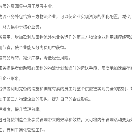
有限的资源集中用于发展主业。
物流业务外包给第三方物流企业，可以使企业实现资源的优化配置，减少
、财力集中于核心业务。
省费用，增加盈利从事物流外包业务运作的第三方物流企业利用规模经营
用节省，使企业能从分离费用中获益。
速商品周转，减少库存，降低经营风险。
服务提供者借助精心策划的物流计划和适时的运送手段，限度地加速库存
升企业形象。
提供者利用完备的设施和训练有素的员工对整个供应链实现完全的控制，
助于第三方物流企业的形象，提升自己的企业形象。
理难度，提升管理效率。
包既能使制造企业享受管理带来的效率和效益，又可将内部管理活动变为
任，有利于简化管理工作。