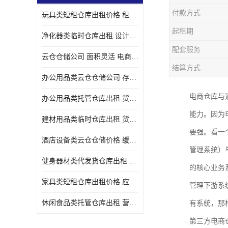
付款方式
玩具类短租仓库出租价格 租期灵活 智能电商配套
起租期
净化器类临时仓库出租 设计简单 电商仓储物流战略合作
配套服务
云仓仓储公司 面积灵活 电商仓储物流战略合作
结算方式
办公用品类云仓仓储公司 存货周转很快 电商仓储物流战略整合
电商仓库与
办公用品类托管仓库出租 货物装卸方便 电商仓储物流战略合作
能力。因为
建材用品类临时仓库出租 货物装卸方便 仓储供应链配套
要强。看一
酒店设备类云仓仓储价格 缓解企业储存压力 智能电商配套
管理系统）
健身器材类代发货仓库出租 租期灵活 新媒体平台配套
的核心业务
家具类短租仓库出租价格 应用广泛 智能电商配套
管理下游系
休闲食品类托管仓库出租 营造良好环境氛围 垂直电商配套
有系统，那
第三方电商