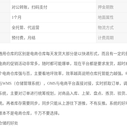
对公转账，扫码支付
押金期数
1个月
地面属性
全托管、代运营
物流方式
预付费，月结
计费周期
通用仓库的区别是电商仓库每天发货大部分是以快递形式，而且有一定的
电商的促销活动非常多，随时都可能爆单，现在平台都是要求发货，超时
个电商仓库强与否，主要看地坪效率，效率越高说明仓库托管能力越强。
与WMS（仓储管理系统），OMS与电商平台直接对接，实时抓取订单，
系统，主要对订单进行统筹规划，对商品入库、上架、盘点、拣货、验货
统。再者库存需要同步，同步只能从上游往下游推，不有反推。系统的好
根本不是电商仓库，千万不要选择。
仓储的好处