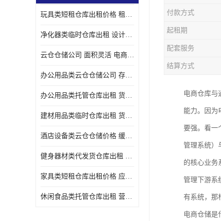
付款方式
玩具类短租仓库出租价格 租期灵活 智能电商配套
起租期
净化器类临时仓库出租 设计简单 电商仓储物流战略合作
配套服务
云仓仓储公司 面积灵活 电商仓储物流战略合作
结算方式
办公用品类云仓仓储公司 存货周转很快 电商仓储物流战略整合
电商仓库与
办公用品类托管仓库出租 货物装卸方便 电商仓储物流战略合作
能力。因为
建材用品类临时仓库出租 货物装卸方便 仓储供应链配套
要强。看一
酒店设备类云仓仓储价格 缓解企业储存压力 智能电商配套
管理系统）
健身器材类代发货仓库出租 租期灵活 新媒体平台配套
的核心业务
家具类短租仓库出租价格 应用广泛 智能电商配套
管理下游系
休闲食品类托管仓库出租 营造良好环境氛围 垂直电商配套
有系统，那
电商仓储是