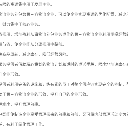
有限的资源集中用于发展主业。
物流业务外包给第三方物流企业，可以使企业实现资源的优化配置，减少
、财力集中于核心业务。
省费用，增加盈利从事物流外包业务运作的第三方物流企业利用规模经营
用节省，使企业能从分离费用中获益。
速商品周转，减少库存，降低经营风险。
服务提供者借助精心策划的物流计划和适时的运送手段，限度地加速库存
升企业形象。
提供者利用完备的设施和训练有素的员工对整个供应链实现完全的控制，
助于第三方物流企业的形象，提升自己的企业形象。
理难度，提升管理效率。
包既能使制造企业享受管理带来的效率和效益，又可将内部管理活动变为
任，有利于简化管理工作。