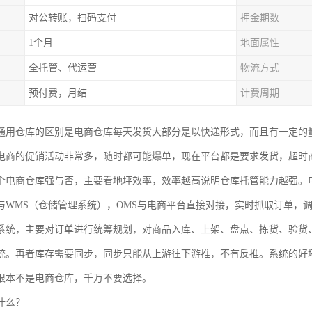
对公转账，扫码支付
押金期数
1个月
地面属性
全托管、代运营
物流方式
预付费，月结
计费周期
通用仓库的区别是电商仓库每天发货大部分是以快递形式，而且有一定的
电商的促销活动非常多，随时都可能爆单，现在平台都是要求发货，超时
个电商仓库强与否，主要看地坪效率，效率越高说明仓库托管能力越强。
与WMS（仓储管理系统），OMS与电商平台直接对接，实时抓取订单，
系统，主要对订单进行统筹规划，对商品入库、上架、盘点、拣货、验货
统。再者库存需要同步，同步只能从上游往下游推，不有反推。系统的好
根本不是电商仓库，千万不要选择。
什么？