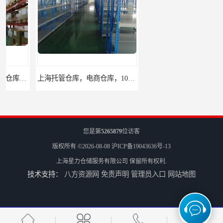
上海托管仓库，电商仓库，10平起租
杨浦区小面积仓库，托管仓库
您是第
5265879
位访客
版权所有 ©2026-08-08
沪ICP备19043636号-13
上海星力仓储服务有限公司
保留所有权利.
技术支持：
八方资源网
免责声明
管理员入口
网站地图
上海小面积仓库，全程系统化管理
宝山区小面积托管仓库，电商仓库