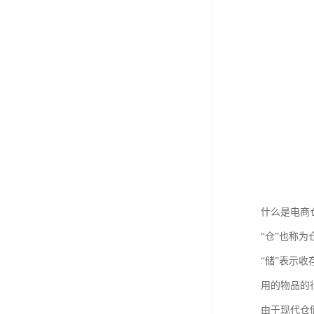
什么是电商
“仓”也称
“储”表示
用的物品的
由于现代仓