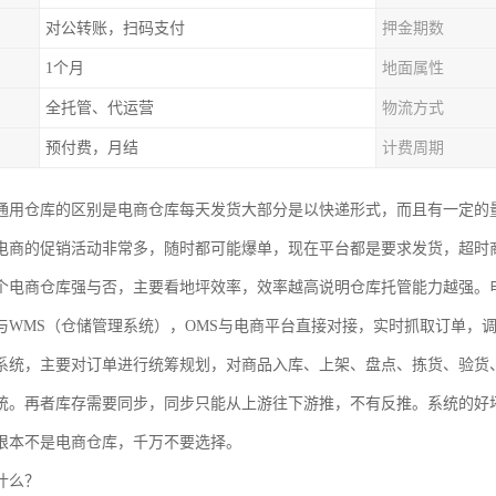
对公转账，扫码支付
押金期数
1个月
地面属性
全托管、代运营
物流方式
预付费，月结
计费周期
通用仓库的区别是电商仓库每天发货大部分是以快递形式，而且有一定的
电商的促销活动非常多，随时都可能爆单，现在平台都是要求发货，超时
个电商仓库强与否，主要看地坪效率，效率越高说明仓库托管能力越强。
与WMS（仓储管理系统），OMS与电商平台直接对接，实时抓取订单，
系统，主要对订单进行统筹规划，对商品入库、上架、盘点、拣货、验货
统。再者库存需要同步，同步只能从上游往下游推，不有反推。系统的好
根本不是电商仓库，千万不要选择。
什么？