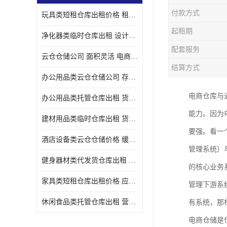
付款方式
玩具类短租仓库出租价格 租期灵活 智能电商配套
起租期
净化器类临时仓库出租 设计简单 电商仓储物流战略合作
配套服务
云仓仓储公司 面积灵活 电商仓储物流战略合作
结算方式
办公用品类云仓仓储公司 存货周转很快 电商仓储物流战略整合
电商仓库与
办公用品类托管仓库出租 货物装卸方便 电商仓储物流战略合作
能力。因为
建材用品类临时仓库出租 货物装卸方便 仓储供应链配套
要强。看一
酒店设备类云仓仓储价格 缓解企业储存压力 智能电商配套
管理系统）
健身器材类代发货仓库出租 租期灵活 新媒体平台配套
的核心业务
家具类短租仓库出租价格 应用广泛 智能电商配套
管理下游系
休闲食品类托管仓库出租 营造良好环境氛围 垂直电商配套
有系统，那
电商仓储是