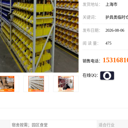
发货地址：
上海市
关键词：
护具类临时
发布日期：
2026-08-06
阅 读 量：
475
1531681
销售电话：
在线QQ：
宿舍按需；园区食堂
适合行业