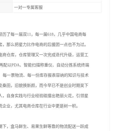
一对一专属客服
经历了每一届双11，每一届618，几乎中国电商每
套，那么把星力比作电商的后援团一点也不为过。
电商仓库，仓库管理又一次完成迭代升级，运营工
再配以PDA、智能扫描称重仪、自动分拣系统终端
、每一票物流、每一份库存报表容纳的知识与技术
变桑田，旧貌换新颜，而今早已不是创业时期吴下
人，自身实践与行业经验碰撞出艳丽火花，引领星
流企业，尤其电商仓库在行业中更是树一帜。
潮下，盒马鲜生、易果生鲜等靠的物流配送一跃成