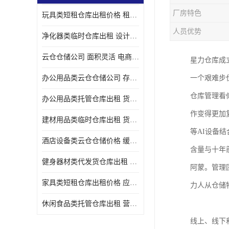
厂房特色
玩具类短租仓库出租价格 租期灵活 智能电商配套
人员优势
净化器类临时仓库出租 设计简单 电商仓储物流战略合作
云仓仓储公司 面积灵活 电商仓储物流战略合作
星力仓库成立
办公用品类云仓仓储公司 存货周转很快 电商仓储物流战略整合
一个艰难步
仓库管理看
办公用品类托管仓库出租 货物装卸方便 电商仓储物流战略合作
作变得更加
建材用品类临时仓库出租 货物装卸方便 仓储供应链配套
等AI设备
酒店设备类云仓仓储价格 缓解企业储存压力 智能电商配套
含量与十年
健身器材类代发货仓库出租 租期灵活 新媒体平台配套
阿蒙。管理
家具类短租仓库出租价格 应用广泛 智能电商配套
力人从仓储
休闲食品类托管仓库出租 营造良好环境氛围 垂直电商配套
线上、线下