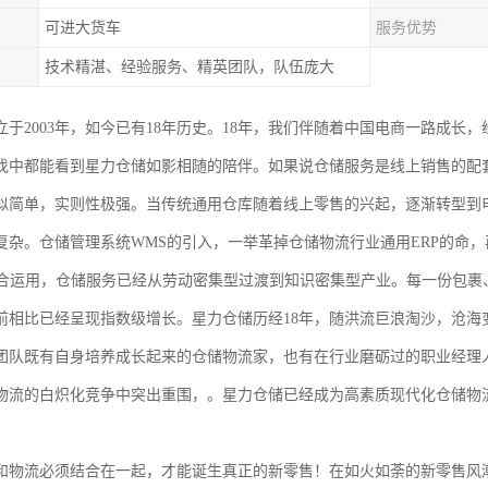
可进大货车
服务优势
技术精湛、经验服务、精英团队，队伍庞大
于2003年，如今已有18年历史。18年，我们伴随着中国电商一路成长，
伐中都能看到星力仓储如影相随的陪伴。如果说仓储服务是线上销售的配
似简单，实则性极强。当传统通用仓库随着线上零售的兴起，逐渐转型到
复杂。仓储管理系统WMS的引入，一举革掉仓储物流行业通用ERP的命，
结合运用，仓储服务已经从劳动密集型过渡到知识密集型产业。每一份包裹
前相比已经呈现指数级增长。星力仓储历经18年，随洪流巨浪淘沙，沧海
团队既有自身培养成长起来的仓储物流家，也有在行业磨砺过的职业经理
物流的白炽化竞争中突出重围，。星力仓储已经成为高素质现代化仓储物
和物流必须结合在一起，才能诞生真正的新零售！在如火如荼的新零售风