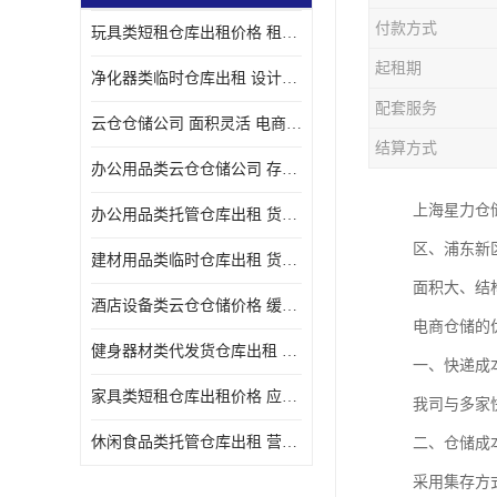
付款方式
玩具类短租仓库出租价格 租期灵活 智能电商配套
起租期
净化器类临时仓库出租 设计简单 电商仓储物流战略合作
配套服务
云仓仓储公司 面积灵活 电商仓储物流战略合作
结算方式
办公用品类云仓仓储公司 存货周转很快 电商仓储物流战略整合
上海星力仓
办公用品类托管仓库出租 货物装卸方便 电商仓储物流战略合作
区、浦东新
建材用品类临时仓库出租 货物装卸方便 仓储供应链配套
面积大、结
酒店设备类云仓仓储价格 缓解企业储存压力 智能电商配套
电商仓储的
健身器材类代发货仓库出租 租期灵活 新媒体平台配套
一、快递成
家具类短租仓库出租价格 应用广泛 智能电商配套
我司与多家
休闲食品类托管仓库出租 营造良好环境氛围 垂直电商配套
二、仓储成
采用集存方