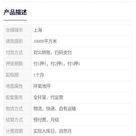
产品描述
仓储城市
上海
建筑面积
10000平方米
付款方式
对公转账，扫码支付
押金期数
付1押1，付2押1，付3押1
起租期
1个月
地面属性
环氧地坪
配套服务
全托管、代运营
物流方式
物流、快递、自有运输
结算方式
预付费，月结
计费周期
实际入库日，自然月