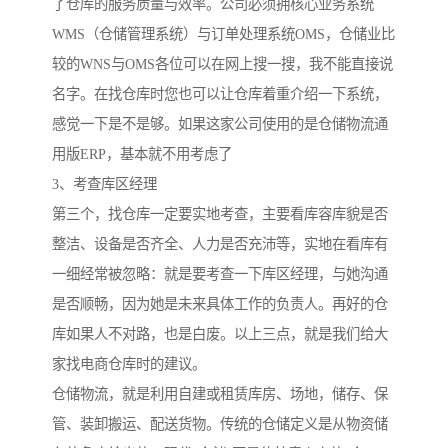
了仓库的服务质量与效率。公司必须拥核心业务系统
WMS（仓储管理系统）与订单处理系统OMS，仓储业比
较的WNS与OMS各位可以在网上搜一搜，我不能直接说
名字。在找仓库时您也可以让仓库着重介绍一下系统，
感觉一下是不是够。如果这家公司使用的是仓储物流通
用版ERP，基本就不用考虑了
3、考查库区经理
第三个，找仓库一定要实地考查，主要看库容库貌是否
整洁、设备是否齐全、人力是否充沛等，实地在看库有
一细经常被忽略：就是要考查一下库区经理，与她沟通
是否顺畅，因为她是未来具体工作的负责人。再好的仓
库如果人不对路，也是白废。以上三点，就是我们给大
家找电商仓库时的建议。
仓储物流，就是利用自建或租赁库房、场地，储存、保
管、装卸搬运、配送货物。传统的仓储定义是从物资储