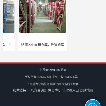
杨浦区小面积仓库，托管仓库
上海小面积仓库，全程系统化管理
您是第
5249137
位访客
版权所有 ©2026-08-06
沪ICP备19043636号-13
上海星力仓储服务有限公司
保留所有权利.
技术支持：
八方资源网
免责声明
管理员入口
网站地图
宝山区小面积托管仓库，电商仓库
嘉定区小面积仓库，电商仓库，10平起租