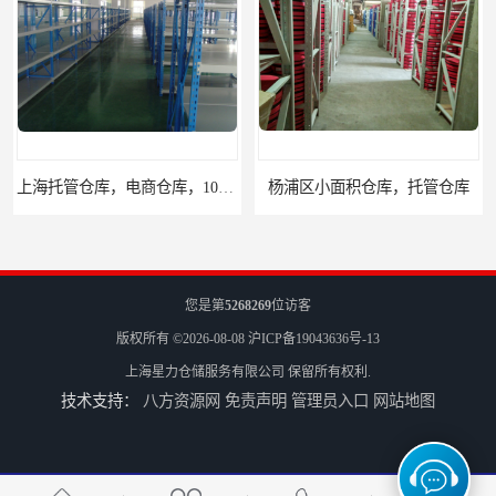
上海托管仓库，电商仓库，10平起租
杨浦区小面积仓库，托管仓库
您是第
5268269
位访客
版权所有 ©2026-08-08
沪ICP备19043636号-13
上海星力仓储服务有限公司
保留所有权利.
技术支持：
八方资源网
免责声明
管理员入口
网站地图
上海小面积仓库，全程系统化管理
宝山区小面积托管仓库，电商仓库