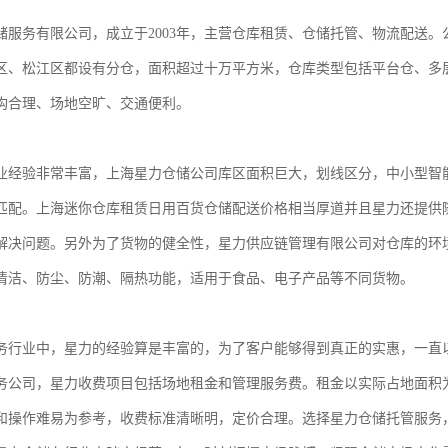
储服务有限公司，成立于2003年，主营仓库租赁、仓储托管、物流配送
区、松江区都设有分仓，面积超过十万平方米，仓库类型包括平台仓、多
构合理、场地空旷、交通便利。
业经验非常丰富，上海星力仓储公司库区面积巨大，划线区分，中小型智
匹配。上海迷你仓库租赁日用百货仓储配送价格相当厚道并且星力还提供
解决问题。另外为了货物的健全性，星力供应链管理有限公司对仓库的环
清洁、防尘、防潮、隔热功能，适用于食品、电子产品等不同货物。
务行业中，星力的经验算是丰富的，为了客户能够得到真正的实惠，一直
务公司，星力收费项目包括场地租金和管理服务费。租金以实际占地面积
和操作难易为参考，收费标准清晰明，定价合理。选择星力仓储托管服务