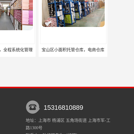
托管仓库，电商仓库
嘉定区小面积仓库，电商仓库，10平起租
15316810889
地址：上海市 杨浦区 五角场街道 上海市军-工
路1300号