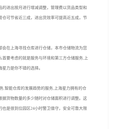
品的进出按月进行增减调整，管理费以货品类型和
管仓可节省近三成，进出货效率可提高近五成，节
都会在上海寻找仓库进行仓储，本市仓储物流为您
么首要考虑的就是服务与环境和第三方仓储服务,上
海星力是你不错的选择。
务,智能仓库的发展趋势的服务,上海星力拥有的仓
根据货物数量的多少随时对仓储面积进行调整。这
也是很到位园区24小时警卫值守，安全可靠大限