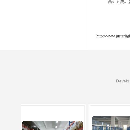
高近五成。
http://www.justarli
Develop