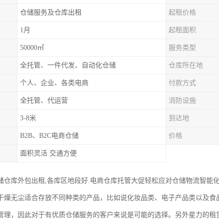
仓储服务及仓库出租
起租价格
1月
起租面积
50000㎡
服务类型
全托管、一件代发、自动化仓储
仓库所在地
个人、企业、各类电商
付款方式
全托管、代运营
消防设施
3-8米
到达地
B2B、B2C电商仓储
价格
面积灵活 交通方便
储仓库外包出租,各库区地段好.
电商仓库托管大促轻松应对仓储物流智能化
干燥无尘适合存放不同种类的产品，比如说化妆品类、电子产品类以及食
管理，因此对于有优质仓储服务的客户来说是可能的选择。另外星力的租