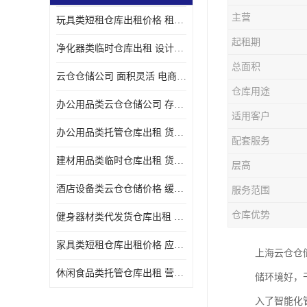
主营
玩具类短租仓库出租价格 租期灵活 智能电商配套
起租期
净化器类临时仓库出租 设计简单 电商仓储物流战略合作
总面积
云仓仓储公司 面积灵活 电商仓储物流战略合作
仓库用途
办公用品类云仓仓储公司 存货周转很快 电商仓储物流战略整合
适用客户
办公用品类托管仓库出租 货物装卸方便 电商仓储物流战略合作
配套服务
建材用品类临时仓库出租 货物装卸方便 仓储供应链配套
层高
酒店设备类云仓仓储价格 缓解企业储存压力 智能电商配套
服务范围
仓库优势
健身器材类代发货仓库出租 租期灵活 新媒体平台配套
家具类短租仓库出租价格 应用广泛 智能电商配套
上海云仓仓
休闲食品类托管仓库出租 营造良好环境氛围 垂直电商配套
储环境好，
入了智能化