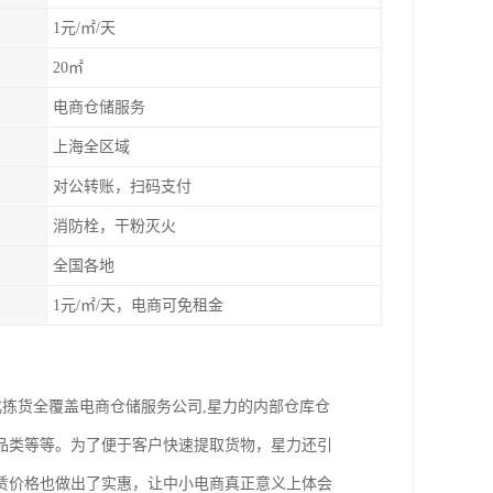
1元/㎡/天
20㎡
电商仓储服务
上海全区域
对公转账，扫码支付
消防栓，干粉灭火
全国各地
1元/㎡/天，电商可免租金
拣货全覆盖电商仓储服务公司,星力的内部仓库仓
品类等等。为了便于客户快速提取货物，星力还引
赁价格也做出了实惠，让中小电商真正意义上体会