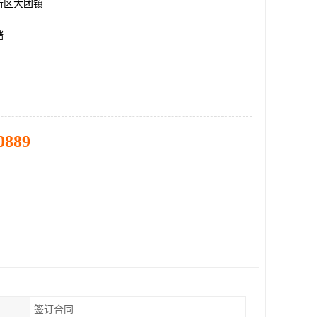
新区大团镇
储
0889
签订合同