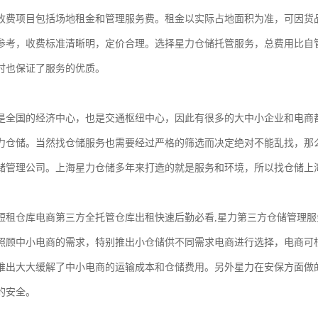
收费项目包括场地租金和管理服务费。租金以实际占地面积为准，可因货
参考，收费标准清晰明，定价合理。选择星力仓储托管服务，总费用比自
时也保证了服务的优质。
是全国的经济中心，也是交通枢纽中心，因此有很多的大中小企业和电商
力仓储。当然找仓储服务也需要经过严格的筛选而决定绝对不能乱找，那
储管理公司。上海星力仓储多年来打造的就是服务和环境，所以找仓储上
短租仓库电商第三方全托管仓库出租快速后勤必看,星力第三方仓储管理服
照顾中小电商的需求，特别推出小仓储供不同需求电商进行选择，电商可
推出大大缓解了中小电商的运输成本和仓储费用。另外星力在安保方面做的
的安全。