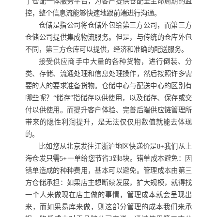
了仓配一体服务平台，为客户提供仓配全生命周期的监
控，整个信息流能够快速地跟前端进行沟通。
仓储是指公司将仓储外包给第三方公司，而第三方
仓储公司提供集成物流服务。但是，与传统的仓库外包
不同，第三方仓库可以提供，经济和准确的配送服务。
接受供应商手中大量的各种货物，进行倒装、分
类、存储、流通处理和信息处理操作，然后按照许多需
要的人的要求准备货物。仓储中心与配送中心的区别有
哪些呢？“储存”指储存以供使用，以及储存、保存或交
付以供使用。而提升客户体验、完善后端供应链管理所
带来的隐性利润提升，是无法仅仅用数值就能去体现
的。
比如您从北京发往江浙沪地区快递价是8+我们从上
海仓发只需5+一单给您节省3到8块。错单成本避免：因
错单造成的种种费用，基本可以避免。管理成本由第三
方仓储承担：如果店主想断续发展，扩大规模，就得找
一个人来做现在店主做的事情，管理成本就会呈现出
来，而如果易库来做，则这部分管理的成本我们来承