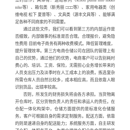
签约合作，具体有：运动系列（scholl puma mlb nikko
nike等）、箱包类（新秀丽 □□□等）、家用电器类（创
维电视 松下 夏普等）、文具类（源丰文具等）、能够满
足各种不同商家的不同需要。
通过这些文件，我们可以看到第三方的内部运作是
否细致，内部做事的标准是否合理。合理报价，避免隐
性费用:目前电子商务有两种收费模式。降低管理难度，
提升管理效率。第三方电商仓储公司在团队的管理上有
自己的优势，通过他们的优势，电商客户可以告别耗时
费心的、培训、工资、保险，无需担心业务增长带来的
人员支出压力及淡季时在人工成本上的浪费。拣选复杂
所需仓库人员自然比较多，成本相应高，而且依靠人眼
识别货品，出错率较高。
否则，所发生的财务损失将由各方承担。当货物离
开仓库时，区分货物负责人的责任和承运人的责任。在
仓配一体化构架中，仓储方面提供的是标准化仓储服
务，客户可根据自身的需求定制服务。配送方面，依靠
的则是速递自身的配送能力；系统服务方面，自主研发